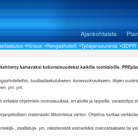
Ajankohtaista
Pla
asilaskutus
•Hinaus
•Rengashotelli
•Työajanseuranta
•GDPR
kehitetty kattavaksi kokonaisuudeksi kaikille toimialoille.
PREplan
hotelleihin, tuulilasilaskutukseen, konevuokraukseen, tilojen vuokrauk
een, ym. ym.
erilaisia ohjelmisto-ominaisuuksia, eri aloille ja tarpeille, varastoitpa s
rjanpidollisen materiaalin tilitoimistoa varten. Ohjelma tuottaa verkkola
ntekijä-, osallistuja- ym. rekistereistä esimerkiksi mainostaaksesi tai v