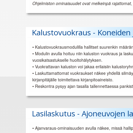
Ohjelmiston ominaisuudet ovat melkeinpä rajattomat, j
Kalustovuokraus - Koneiden 
• Kalustovuokrausmodulilla hallitset suurenkin määrä
• Modulin avulla hoituu niin kaluston vuokraus ja laskut
vuosikatsastukselle huoltohälytyksen.
• Vuokrattavan kaluston voi jakaa erilaisiin kalustoryh
• Laskuttamattomat vuokraukset näkee yhdellä silmäykse
kirjanpitäjälle toimitettava kirjanpitoaineisto.
• Reskontra pysyy ajan tasalla tallennettaessa pankista
Lasilaskutus - Ajoneuvojen la
• Ajanvaraus-ominaisuuden avulla näkee, missä hallipai