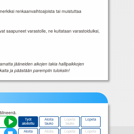
merkiksi renkaanvaihtoajoista tai muistuttaa
ovat saapuneet varastolle, ne kuitataan varastoiduiksi,
matta jääneiden aikojen takia hallipaikkojen
ita ja päästään parempiin tuloksiin!
älineenä.