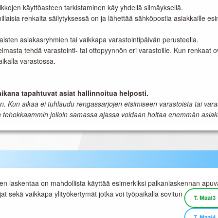
kkojen käyttöasteen tarkistaminen käy yhdellä silmäyksellä.
laisia renkaita säilytyksessä on ja lähettää sähköpostia asiakkaille esi
isten asiakasryhmien tai vaikkapa varastointipäivän perusteella.
jelmasta tehdä varastointi- tai ottopyynnön eri varastoille. Kun renkaat 
aikalla varastossa.
ikana tapahtuvat asiat hallinnoitua helposti.
un aikaa ei tuhlaudu rengassarjojen etsimiseen varastoista tai varaa
ja tehokkaammin jolloin samassa ajassa voidaan hoitaa enemmän asiakka
n laskentaa on mahdollista käyttää esimerkiksi palkanlaskennan apuv
t sekä vaikkapa ylityökertymät jotka voi työpaikalla sovitun