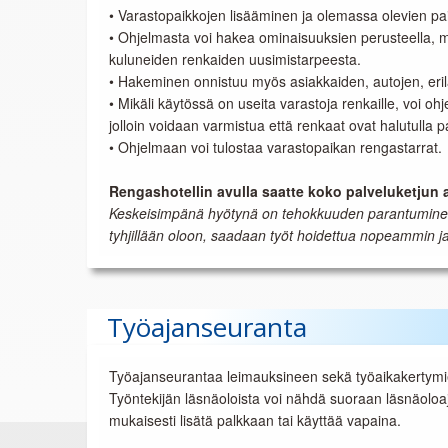
• Varastopaikkojen lisääminen ja olemassa olevien pai
• Ohjelmasta voi hakea ominaisuuksien perusteella, mil
kuluneiden renkaiden uusimistarpeesta.
• Hakeminen onnistuu myös asiakkaiden, autojen, erila
• Mikäli käytössä on useita varastoja renkaille, voi oh
jolloin voidaan varmistua että renkaat ovat halutulla p
• Ohjelmaan voi tulostaa varastopaikan rengastarrat.
Rengashotellin avulla saatte koko palveluketjun a
Keskeisimpänä hyötynä on tehokkuuden parantuminen. K
tyhjillään oloon, saadaan työt hoidettua nopeammin 
Työajanseuranta
Työajanseurantaa leimauksineen sekä työaikakertymie
Työntekijän läsnäoloista voi nähdä suoraan läsnäoloaja
mukaisesti lisätä palkkaan tai käyttää vapaina.