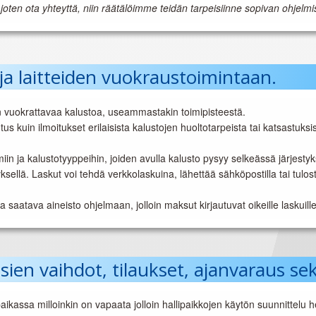
oten ota yhteyttä, niin räätälöimme teidän tarpeisiinne sopivan ohjelmi
ja laitteiden vuokraustoimintaan.
n vuokrattavaa kalustoa, useammastakin toimipisteestä.
us kuin ilmoitukset erilaisista kalustojen huoltotarpeista tai katsastuksi
miin ja kalustotyyppeihin, joiden avulla kalusto pysyy selkeässä järjesty
llä. Laskut voi tehdä verkkolaskuina, lähettää sähköpostilla tai tulostaa
 saatava aineisto ohjelmaan, jolloin maksut kirjautuvat oikeille laskuill
sien vaihdot, tilaukset, ajanvaraus se
kassa milloinkin on vapaata jolloin hallipaikkojen käytön suunnittelu h