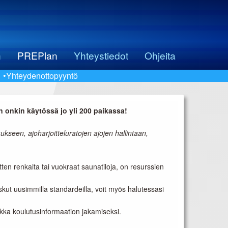
n
PREPlan
Yhteystiedot
Ohjeita
•Yhteydenottopyyntö
 onkin käytössä jo yli 200 paikassa!
seen, ajoharjoitteluratojen ajojen hallintaan,
itten renkaita tai vuokraat saunatiloja, on resurssien
skut uusimmilla standardeilla, voit myös halutessasi
aikka koulutusinformaation jakamiseksi.