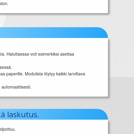
ston.
sta. Haluttaessa voit esimerkiksi asettaa
ksessä.
 paperille. Modulista löytyy kaikki tarvittava
e automaattisesti.
kä laskutus.
elpottuu.