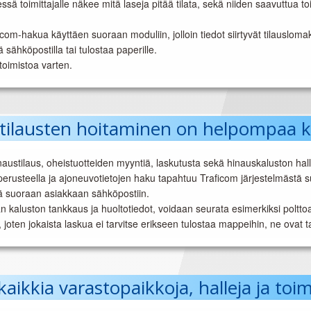
täessä toimittajalle näkee mitä laseja pitää tilata, sekä niiden saavuttua
om-hakua käyttäen suoraan moduliin, jolloin tiedot siirtyvät tilausloma
sähköpostilla tai tulostaa paperille.
litoimistoa varten.
stilausten hoitaminen on helpompaa k
u hinaustilaus, oheistuotteiden myyntiä, laskutusta sekä hinauskaluston hall
 perusteella ja ajoneuvotietojen haku tapahtuu Traficom järjestelmästä
tää suoraan asiakkaan sähköpostiin.
än kaluston tankkaus ja huoltotiedot, voidaan seurata esimerkiksi poltto
lle, joten jokaista laskua ei tarvitse erikseen tulostaa mappeihin, ne ovat
kkia varastopaikkoja, halleja ja toimi