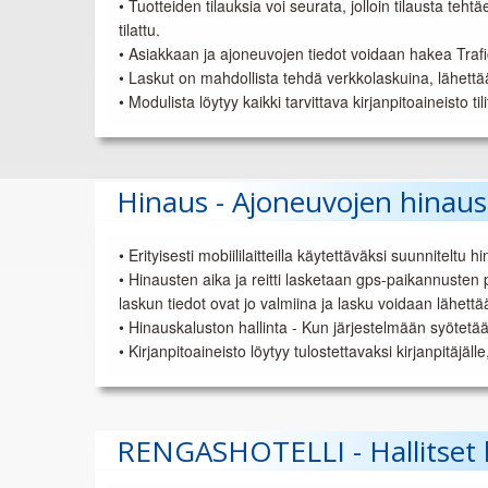
• Tuotteiden tilauksia voi seurata, jolloin tilausta teh
tilattu.
• Asiakkaan ja ajoneuvojen tiedot voidaan hakea Trafic
• Laskut on mahdollista tehdä verkkolaskuina, lähettää 
• Modulista löytyy kaikki tarvittava kirjanpitoaineisto ti
Hinaus - Ajoneuvojen hinau
• Erityisesti mobiililaitteilla käytettäväksi suunnitelt
• Hinausten aika ja reitti lasketaan gps-paikannusten
laskun tiedot ovat jo valmiina ja lasku voidaan lähet
• Hinauskaluston hallinta - Kun järjestelmään syötetä
• Kirjanpitoaineisto löytyy tulostettavaksi kirjanpitäjä
RENGASHOTELLI - Hallitset kai