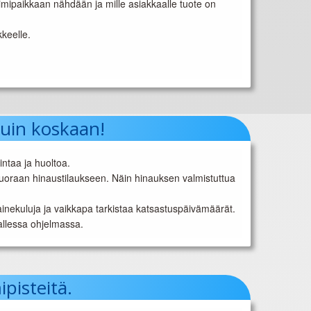
 toimipaikkaan nähdään ja mille asiakkaalle tuote on
kkeelle.
uin koskaan!
intaa ja huoltoa.
 suoraan hinaustilaukseen. Näin hinauksen valmistuttua
ainekuluja ja vaikkapa tarkistaa katsastuspäivämäärät.
 tallessa ohjelmassa.
pisteitä.