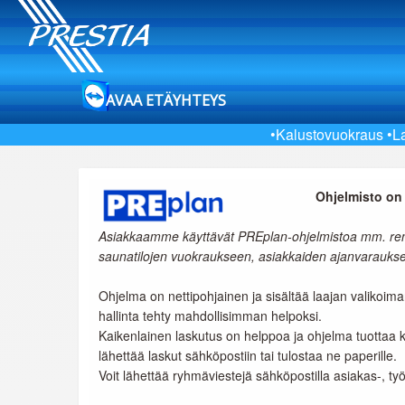
AVAA ETÄYHTEYS
•Kalustovuokraus
•L
Ohjelmisto on 
Asiakkaamme käyttävät PREplan-ohjelmistoa mm. rengas
saunatilojen vuokraukseen, asiakkaiden ajanvarauks
Ohjelma on nettipohjainen ja sisältää laajan valikoiman 
hallinta tehty mahdollisimman helpoksi.
Kaikenlainen laskutus on helppoa ja ohjelma tuottaa ki
lähettää laskut sähköpostiin tai tulostaa ne paperille.
Voit lähettää ryhmäviestejä sähköpostilla asiakas-, työ