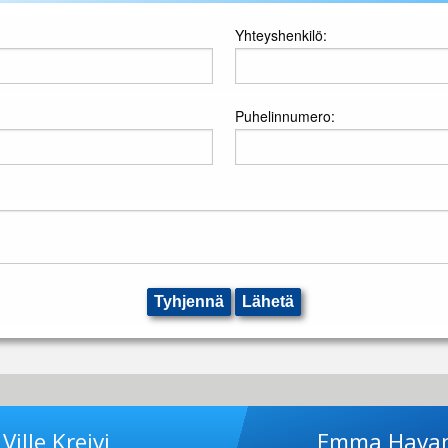
Yhteyshenkilö:
Puhelinnumero:
Tyhjennä
Lähetä
Ville Kreivi
Emma Hava